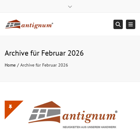
antignum Zimmerei und Dachde
Close top bar
Mo – Fr: 8:00 – 16:00
+ 49 (0) 800/22 33 115
Tog
Suche
service@antignum.com
Archive für Februar 2026
Home
Archive für Februar 2026