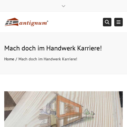
antignum Zimmerei und Dachde
Close top bar
Mo – Fr: 8:00 – 16:00
+ 49 (0) 800/22 33 115
Tog
Suche
service@antignum.com
Mach doch im Handwerk Karriere!
Home
Mach doch im Handwerk Karriere!